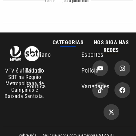
Continua após a publicidade
CATEGORIAS
NOS SIGA NAS
REDES
Cotidiano
Esportes
Mundo
Polícia
VTV é afiliada do
SBT na Região
Metropolitana de
Política
Variedades
Campinas e
Baixada Santista.
Sobre nós
Anuncie agora com a emissora VTV SBT
Área de cobertura que a VTV SBT acompanha: