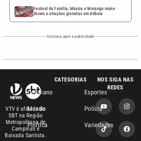
Festival da Família, Música e Morango reúne
shows e atrações gratuitas em Atibaia
Continua após a publicidade
CATEGORIAS
NOS SIGA NAS
REDES
Cotidiano
Esportes
Mundo
Polícia
VTV é afiliada do
SBT na Região
Metropolitana de
Política
Variedades
Campinas e
Baixada Santista.