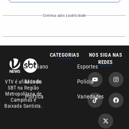
SBT na Região
Metropolitana de
Política
Variedades
Campinas e
Baixada Santista.
Sobre nós
Anuncie agora com a emissora VTV SBT
Área de cobertura que a VTV SBT acompanha:
Entre em contato com a VTV News
Copyright © 2026. Todos os direitos
Política de privacidade
reservados | Empresa de Comunicação PRM
Ltda – CNPJ: 01.773.119.0001-60