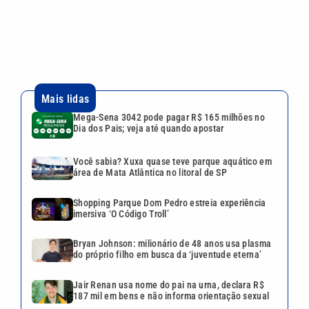
área de Mata Atlântica no litoral de SP
Shopping Parque Dom Pedro estreia experiência
imersiva ‘O Código Troll’
Bryan Johnson: milionário de 48 anos usa plasma
do próprio filho em busca da ‘juventude eterna’
Jair Renan usa nome do pai na urna, declara R$
187 mil em bens e não informa orientação sexual
Continua após a publicidade
CATEGORIAS
NOS SIGA NAS
REDES
Cotidiano
Esportes
Mundo
Polícia
VTV é afiliada do