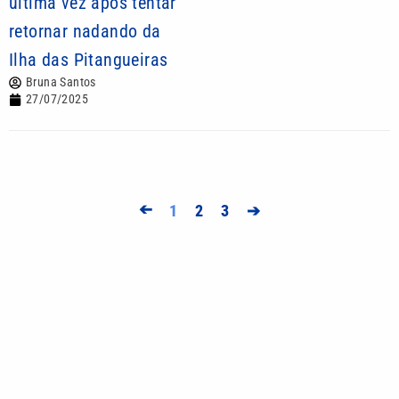
última vez após tentar
retornar nadando da
Ilha das Pitangueiras
Bruna Santos
27/07/2025
➔
1
2
3
➔
Mais lidas
Mega-Sena 3042 pode pagar R$ 165 milhões no
Dia dos Pais; veja até quando apostar
Você sabia? Xuxa quase teve parque aquático em