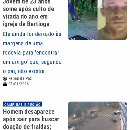
Jovem de 23 anos
some após culto de
virada do ano em
igreja de Bertioga
Ele ainda foi deixado às
margens de uma
rodovia para 'encontrar
um amigo' que, segundo
o pai, não existia
Renan da Paz
03/01/2026
CAMPINAS E REGIÃO
Homem desaparece
após sair para buscar
doação de fraldas;