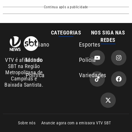
Continua após a publicidade
CATEGORIAS
NOS SIGA NAS
REDES
Cotidiano
Esportes
Mundo
Polícia
VTV é afiliada do
SBT na Região
Metropolitana de
Política
Variedades
Campinas e
Baixada Santista.
Sobre nós
Anuncie agora com a emissora VTV SBT