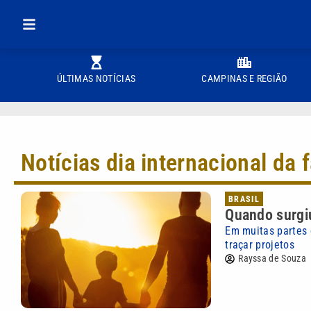
ÚLTIMAS NOTÍCIAS
CAMPINAS E REGIÃO
Notícias dia internacional da 
BRASIL
Quando surgiu
Em muitas partes 
traçar projetos
Rayssa de Souza