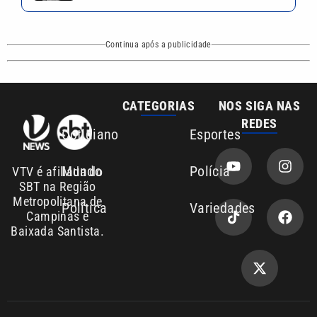
Continua após a publicidade
CATEGORIAS
NOS SIGA NAS
REDES
Cotidiano
Esportes
Mundo
Polícia
VTV é afiliada do
SBT na Região
Metropolitana de
Política
Variedades
Campinas e
Baixada Santista.