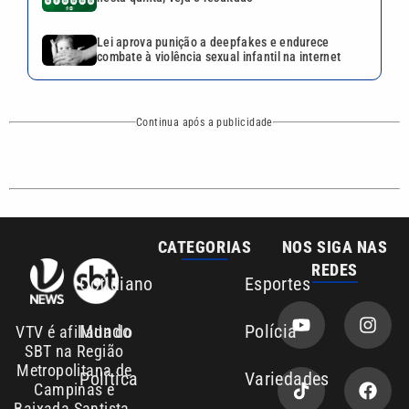
Cotidiano
Esportes
Mundo
Polícia
VTV é afiliada do
SBT na Região
Metropolitana de
Política
Variedades
Campinas e
Baixada Santista.
Sobre nós
Anuncie agora com a emissora VTV SBT
Área de cobertura que a VTV SBT acompanha:
Entre em contato com a VTV News
Copyright © 2026. Todos os direitos
Política de privacidade
reservados | Empresa de Comunicação PRM