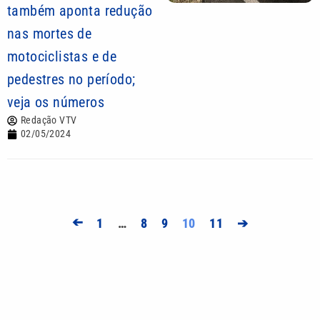
também aponta redução
nas mortes de
motociclistas e de
pedestres no período;
veja os números
Redação VTV
02/05/2024
➔
1
…
8
9
10
11
➔
Mais lidas
Alex Escobar é operado para retirar tumor no timo