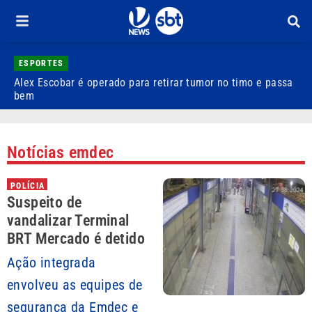
ESPORTES
Alex Escobar é operado para retirar tumor no timo e passa
C
bem
C
Notícias emdec
POLÍCIA
Suspeito de
vandalizar Terminal
BRT Mercado é detido
Ação integrada
envolveu as equipes de
segurança da Emdec e