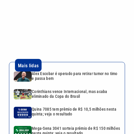
e passa bem
Corinthians vence Internacional, mas acaba
eliminado da Copa do Brasil
Quina 7085 tem prêmio de R$ 10,5 milhões nesta
quinta; veja o resultado
Mega-Sena 3041 sorteia prêmio de R$ 150 milhões
nesta quinta; veja o resultado
Lei aprova punição a deepfakes e endurece
combate à violência sexual infantil na internet
Continua após a publicidade
CATEGORIAS
NOS SIGA NAS
REDES