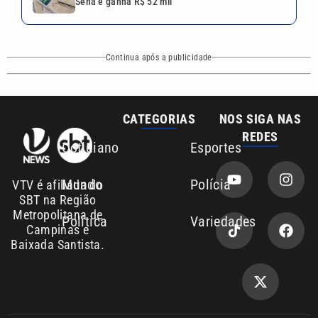
Sena e ganha R$ 52 mil
Continua após a publicidade
CATEGORIAS
NOS SIGA NAS
REDES
Cotidiano
Esportes
Mundo
Polícia
VTV é afiliada do
SBT na Região
Metropolitana de
Política
Variedades
Campinas e
Baixada Santista.