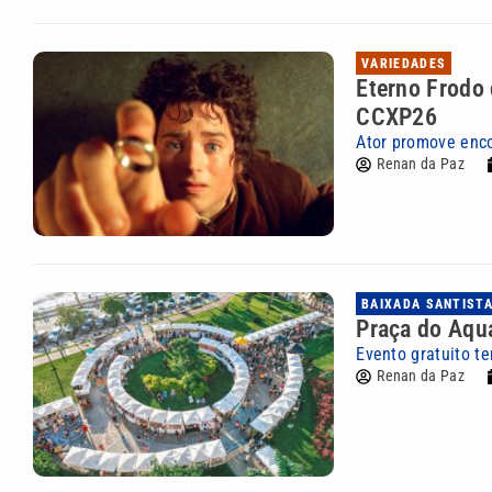
VARIEDADES
Eterno Frodo 
CCXP26
Ator promove enco
Renan da Paz
BAIXADA SANTIST
Praça do Aquá
Evento gratuito t
Renan da Paz