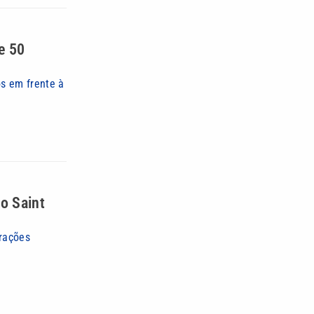
e 50
s em frente à
o Saint
trações