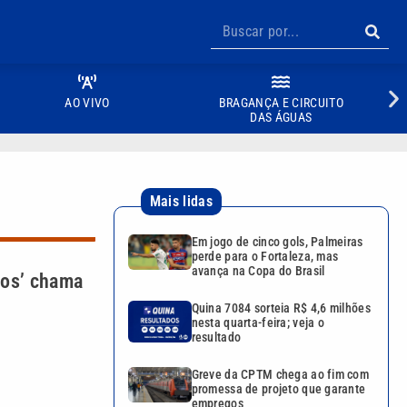
AO VIVO
BRAGANÇA E CIRCUITO
DAS ÁGUAS
Mais lidas
Em jogo de cinco gols, Palmeiras
perde para o Fortaleza, mas
avança na Copa do Brasil
dos’ chama
Quina 7084 sorteia R$ 4,6 milhões
nesta quarta-feira; veja o
resultado
Greve da CPTM chega ao fim com
promessa de projeto que garante
empregos