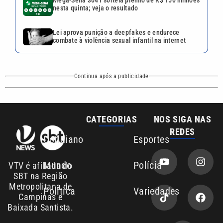
Mega-Sena 3041 sorteia prêmio de R$ 150 milhões
nesta quinta; veja o resultado
Lei aprova punição a deepfakes e endurece
combate à violência sexual infantil na internet
Continua após a publicidade
CATEGORIAS
NOS SIGA NAS
REDES
Cotidiano
Esportes
Mundo
Polícia
VTV é afiliada do
SBT na Região
Metropolitana de
Política
Variedades
Campinas e
Baixada Santista.