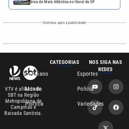
área de Mata Atlântica no litoral de SP
Continua após a publicidade
CATEGORIAS
NOS SIGA NAS
REDES
Cotidiano
Esportes
Mundo
Polícia
VTV é afiliada do
SBT na Região
Metropolitana de
Política
Variedades
Campinas e
Baixada Santista.