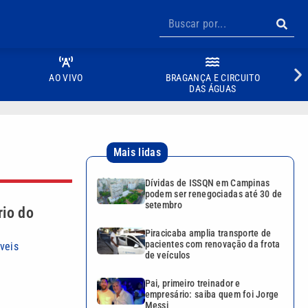
AO VIVO
BRAGANÇA E CIRCUITO
DAS ÁGUAS
Mais lidas
Dívidas de ISSQN em Campinas
podem ser renegociadas até 30 de
setembro
rio do
Piracicaba amplia transporte de
pacientes com renovação da frota
veis
de veículos
Pai, primeiro treinador e
empresário: saiba quem foi Jorge
Messi