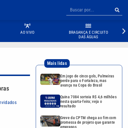
AO VIVO
BRAGANÇA E CIRCUITO
DAS ÁGUAS
Mais lidas
Em jogo de cinco gols, Palmeiras
perde para o Fortaleza, mas
avança na Copa do Brasil
bras
Quina 7084 sorteia R$ 4,6 milhões
nesta quarta-feira; veja o
onvidados
resultado
Greve da CPTM chega ao fim com
promessa de projeto que garante
empregos