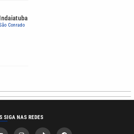
Indaiatuba
 São Conrado
S SIGA NAS REDES