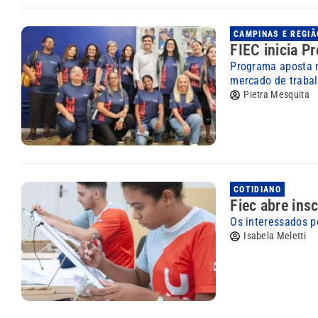
CAMPINAS E REGIÃ
FIEC inicia P
Programa aposta n
mercado de traba
Pietra Mesquita
COTIDIANO
Fiec abre ins
Os interessados po
Isabela Meletti