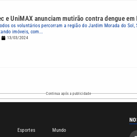
iec e UniMAX anunciam mutirão contra dengue em 
todos os voluntários percorram a região do Jardim Morada do Sol,
tando imóveis, com...
13/03/2024
Continua após a publicidade
NO
o
Esportes
Mundo