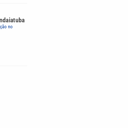
Indaiatuba
rção no