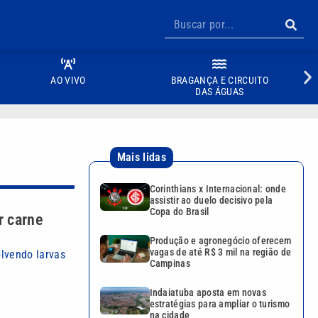
AO VIVO
BRAGANÇA E CIRCUITO
DAS ÁGUAS
Mais lidas
Corinthians x Internacional: onde
assistir ao duelo decisivo pela
Copa do Brasil
r carne
Produção e agronegócio oferecem
vagas de até R$ 3 mil na região de
lvendo larvas
Campinas
Indaiatuba aposta em novas
estratégias para ampliar o turismo
na cidade