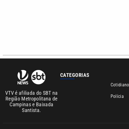
CATEGORIAS
Cotidian
VTV é afiliada do SBT na
Polícia
Região Metropolitana de
Campinas e Baixada
Santista.
Sobre nós
Anuncie agora com a emissora VTV SBT
Ár
Copyright © 2026. Todos os direitos reservados | Empresa de 