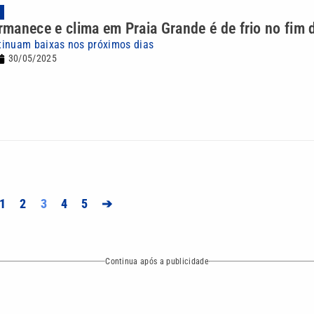
A
ermanece e clima em Praia Grande é de frio no fim
tinuam baixas nos próximos dias
30/05/2025
1
2
3
4
5
➔
Continua após a publicidade