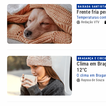
BAIXADA SANTIST
Frente fria p
Temperaturas con
Redação VTV
BRAGANÇA E CIRC
Clima em Brag
12°C
O clima em Braga
Rayssa de Souza