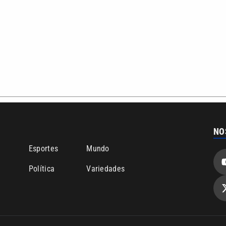
NO
o
Esportes
Mundo
Política
Variedades
ea de cobertura que a VTV SBT acompanha:
Entre em contat
Comunicação PRM Ltda – CNPJ: 01.773.119.0001-60
Política de priv