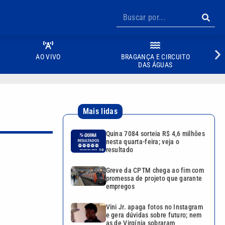
AO VIVO
BRAGANÇA E CIRCUITO
DAS ÁGUAS
Mais lidas
Quina 7084 sorteia R$ 4,6 milhões
nesta quarta-feira; veja o
resultado
Greve da CPTM chega ao fim com
promessa de projeto que garante
empregos
Vini Jr. apaga fotos no Instagram
e gera dúvidas sobre futuro; nem
as de Virgínia sobraram