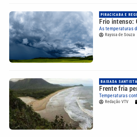
PIRACICABA E REG
Frio intenso:
As temperaturas 
Rayssa de Souza
BAIXADA SANTIST
Frente fria p
Temperaturas con
Redação VTV