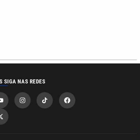
S SIGA NAS REDES
o com a VTV News
acidade