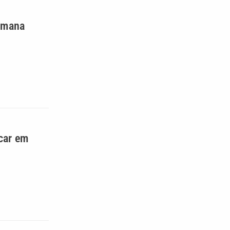
semana
car em