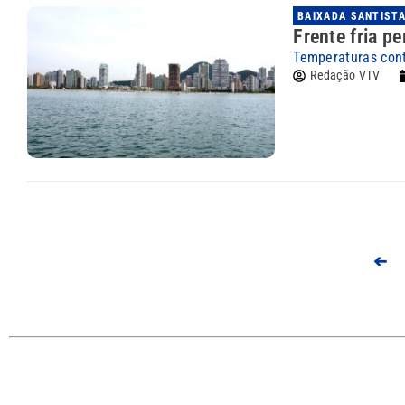
BAIXADA SANTIST
Frente fria p
Temperaturas con
Redação VTV
➔