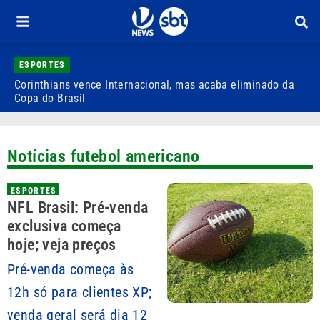
ESPORTES
Corinthians vence Internacional, mas acaba eliminado da
Q
Copa do Brasil
v
Notícias futebol americano
ESPORTES
NFL Brasil: Pré-venda
exclusiva começa
hoje; veja preços
Pré-venda começa às
12h só para clientes XP;
venda geral será dia 12