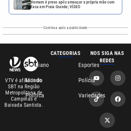
Homem é preso após ameaçar a própria mãe com
faca em Praia Grande; VÍDEO
Continua após a publicidade
CATEGORIAS
NOS SIGA NAS
REDES
Cotidiano
Esportes
Mundo
Polícia
VTV é afiliada do
SBT na Região
Metropolitana de
Política
Variedades
Campinas e
Baixada Santista.