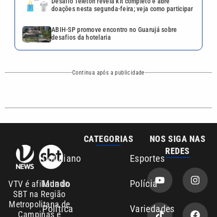
Desafio Teleton revela kit completo e abre
doações nesta segunda-feira; veja como participar
ABIH-SP promove encontro no Guarujá sobre
desafios da hotelaria
Continua após a publicidade
CATEGORIAS
NOS SIGA NAS
REDES
Cotidiano
Esportes
Mundo
Polícia
VTV é afiliada do
SBT na Região
Metropolitana de
Política
Variedades
Campinas e
Baixada Santista.