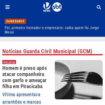
VARIEDADES
Pai, primeiro treinador e empresário: saiba quem foi Jorge
M
Messi
d
Notícias Guarda Civil Municipal (GCM)
POLÍCIA
Homem é preso após
atacar companheira
com garfo e ameaçar
filha em Piracicaba
Vítima apresentava
arranhões e marcas