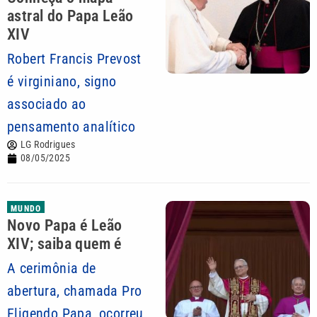
astral do Papa Leão
XIV
Robert Francis Prevost
é virginiano, signo
associado ao
pensamento analítico
LG Rodrigues
08/05/2025
MUNDO
Novo Papa é Leão
XIV; saiba quem é
A cerimônia de
abertura, chamada Pro
Eligendo Papa, ocorreu