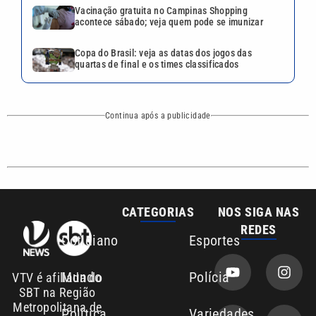
CATEGORIAS
NOS SIGA NAS
REDES
Cotidiano
Esportes
Mundo
Polícia
VTV é afiliada do
SBT na Região
Metropolitana de
Política
Variedades
Campinas e
Baixada Santista.
Sobre nós
Anuncie agora com a emissora VTV SBT
Área de cobertura que a VTV SBT acompanha:
Entre em contato com a VTV News
Copyright © 2026. Todos os direitos