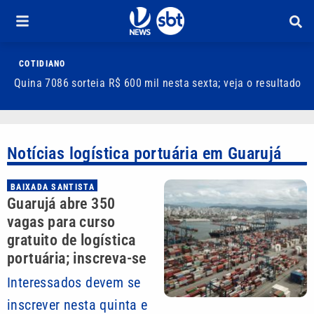
COTIDIANO
Quina 7086 sorteia R$ 600 mil nesta sexta; veja o resultado
T
m
Notícias logística portuária em Guarujá
BAIXADA SANTISTA
Guarujá abre 350
vagas para curso
gratuito de logística
portuária; inscreva-se
Interessados devem se
inscrever nesta quinta e