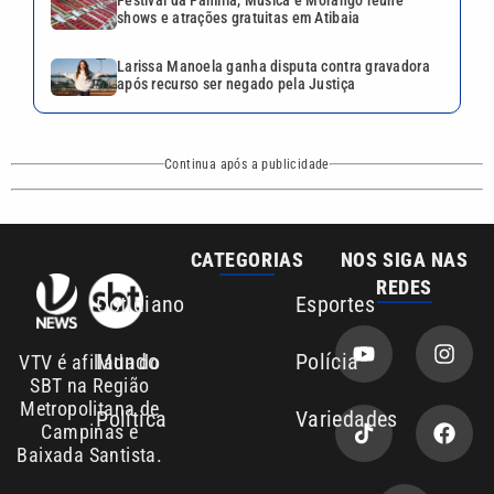
Festival da Família, Música e Morango reúne
shows e atrações gratuitas em Atibaia
Larissa Manoela ganha disputa contra gravadora
após recurso ser negado pela Justiça
Continua após a publicidade
CATEGORIAS
NOS SIGA NAS
REDES
Cotidiano
Esportes
Mundo
Polícia
VTV é afiliada do
SBT na Região
Metropolitana de
Política
Variedades
Campinas e
Baixada Santista.