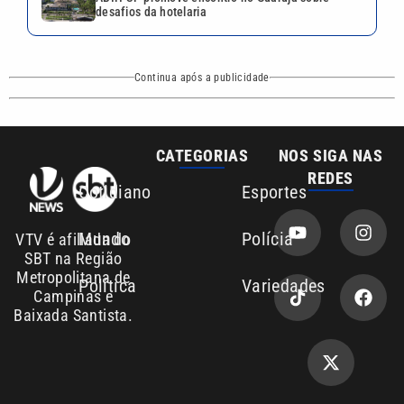
desafios da hotelaria
Continua após a publicidade
CATEGORIAS
NOS SIGA NAS
REDES
Cotidiano
Esportes
Mundo
Polícia
VTV é afiliada do
SBT na Região
Metropolitana de
Política
Variedades
Campinas e
Baixada Santista.