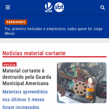
VARIEDADES
Pai, primeiro treinador e empresário: saiba quem foi Jorge
M
Messi
d
Notícias material cortante
POLÍCIA
Material cortante é
destruído pela Guarda
Municipal Americana
Materiais apreendidos
nos últimos 5 meses
foram incinerados