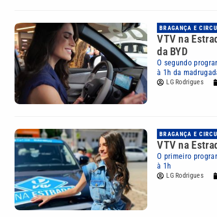
BRAGANÇA E CIRC
VTV na Estrad
da BYD
O segundo program
à 1h da madrugad
LG Rodrigues
BRAGANÇA E CIRC
VTV na Estrad
O primeiro progra
à 1h
LG Rodrigues