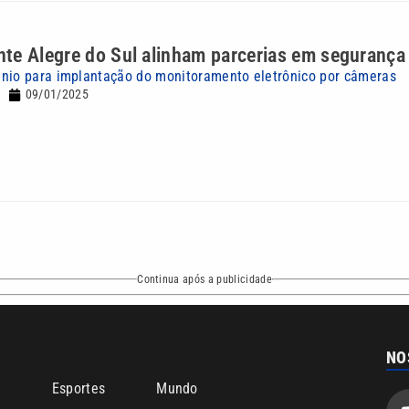
te Alegre do Sul alinham parcerias em segurança
nio para implantação do monitoramento eletrônico por câmeras
09/01/2025
Continua após a publicidade
NO
o
Esportes
Mundo