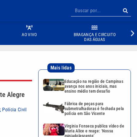
AO VIVO
BRAGANÇA E CIRCUITO
DAS ÁGUAS
Mais lidas
Educação na região de Campinas
avança nos anos iniciais, mas
ensino médio tem desafio
te Alegre
Fábrica de peças para
submetralhadoras é fechada pela
 Polícia Civil
polícia em São Vicente
Virginia Fonseca publica vídeo de
Maria Alice e reage: ‘Nossa
miniadolescente’