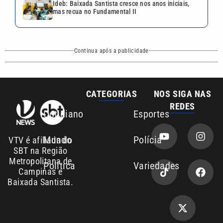
Ideb: Baixada Santista cresce nos anos iniciais,
mas recua no Fundamental II
Continua após a publicidade
CATEGORIAS
NOS SIGA NAS
REDES
Cotidiano
Esportes
Mundo
Polícia
VTV é afiliada do
SBT na Região
Metropolitana de
Política
Variedades
Campinas e
Baixada Santista.