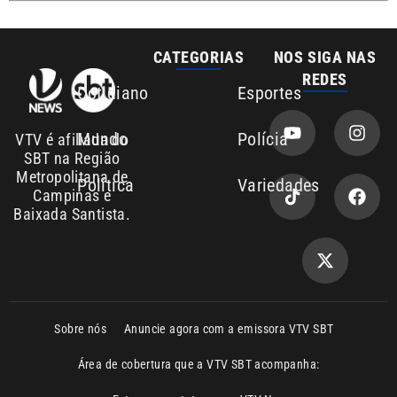
CATEGORIAS
NOS SIGA NAS
REDES
Cotidiano
Esportes
Mundo
Polícia
VTV é afiliada do
SBT na Região
Metropolitana de
Política
Variedades
Campinas e
Baixada Santista.
Sobre nós
Anuncie agora com a emissora VTV SBT
Área de cobertura que a VTV SBT acompanha:
Entre em contato com a VTV News