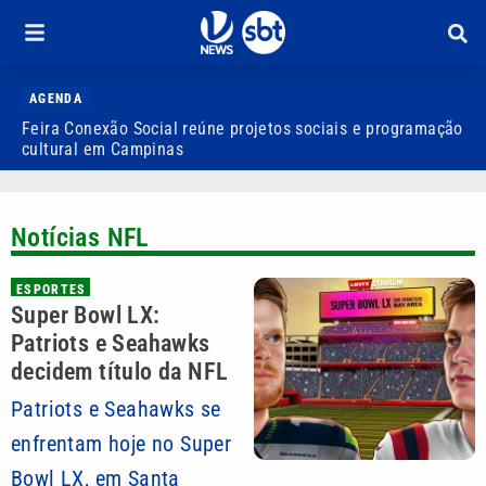
AGENDA
Feira Conexão Social reúne projetos sociais e programação
Q
cultural em Campinas
c
Notícias NFL
ESPORTES
Super Bowl LX:
Patriots e Seahawks
decidem título da NFL
Patriots e Seahawks se
enfrentam hoje no Super
Bowl LX, em Santa