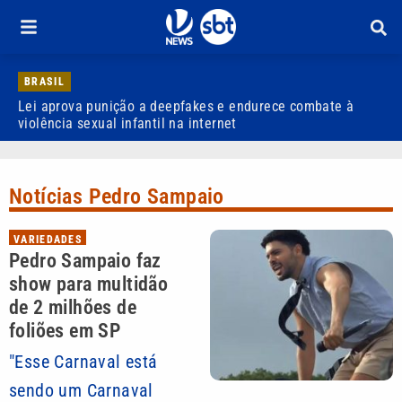
BRASIL
Lei aprova punição a deepfakes e endurece combate à
H
violência sexual infantil na internet
P
Notícias Pedro Sampaio
VARIEDADES
Pedro Sampaio faz
show para multidão
de 2 milhões de
foliões em SP
"Esse Carnaval está
sendo um Carnaval