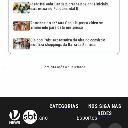
Ideb: Baixada Santista cresce nos anos iniciais,
mas recua no Fundamental II
Romance no ar? Ana Castela posta vídeo se
arrumando para date misterioso
Dia dos Pais: expectativa de alta no comércio
mobiliza shoppings da Baixada Santista
Continua após a publicidade
CATEGORIAS
NOS SIGA NAS
REDES
Cotidiano
Esportes
Mundo
Polícia
VTV é afiliada do
SBT na Região