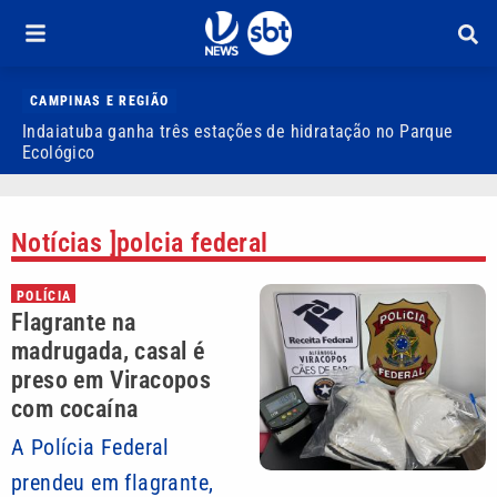
CAMPINAS E REGIÃO
Indaiatuba ganha três estações de hidratação no Parque
J
Ecológico
o
Notícias ]polcia federal
POLÍCIA
Flagrante na
madrugada, casal é
preso em Viracopos
com cocaína
A Polícia Federal
prendeu em flagrante,