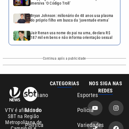
imersiva ‘O Código Troll’
Bryan Johnson: milionário de 48 anos usa plasma
do próprio filho em busca da ‘juventude eterna’
Jair Renan usa nome do pai na urna, declara R$
187 mil em bens e não informa orientação sexual
Continua após a publicidade
CATEGORIAS
NOS SIGA NAS
REDES
Cotidiano
Esportes
Mundo
Polícia
VTV é afiliada do
SBT na Região
Metropolitana de
Política
Variedades
Campinas e