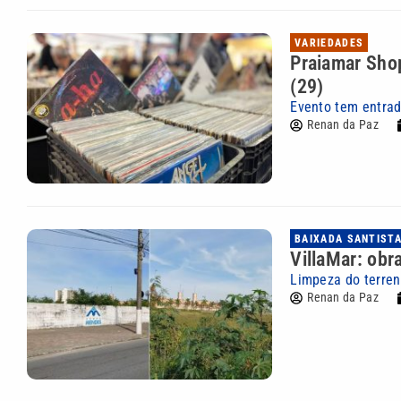
VARIEDADES
Praiamar Shop
(29)
Evento tem entrada
Renan da Paz
BAIXADA SANTIST
VillaMar: ob
Limpeza do terre
Renan da Paz