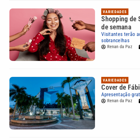
VARIEDADES
Shopping de S
de semana
Visitantes terão 
sobrancelhas
Renan da Paz
VARIEDADES
Cover de Fábi
Apresentação grat
Renan da Paz