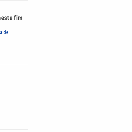
neste fim
za de