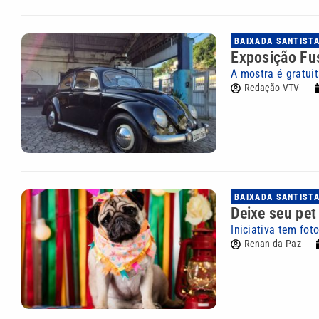
BAIXADA SANTIST
Exposição Fu
A mostra é gratuit
Redação VTV
BAIXADA SANTIST
Deixe seu pet
Iniciativa tem fot
Renan da Paz