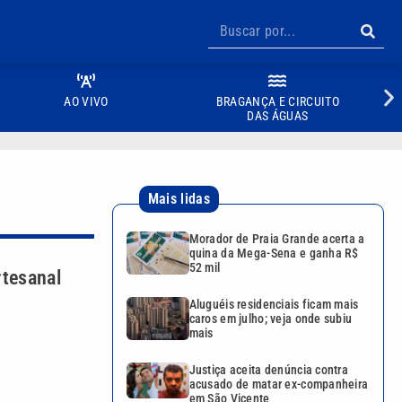
AO VIVO
BRAGANÇA E CIRCUITO
DAS ÁGUAS
Mais lidas
Morador de Praia Grande acerta a
quina da Mega-Sena e ganha R$
52 mil
rtesanal
Aluguéis residenciais ficam mais
caros em julho; veja onde subiu
mais
Justiça aceita denúncia contra
acusado de matar ex-companheira
em São Vicente