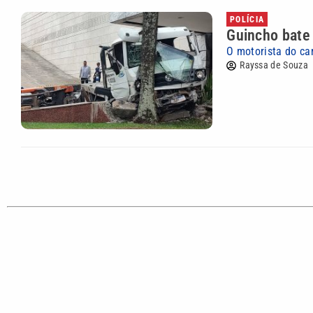
POLÍCIA
Guincho bate
O motorista do ca
Rayssa de Souza
CATEGORIAS
Cotidian
VTV é afiliada do SBT na