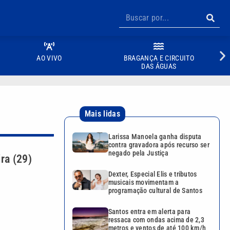
AO VIVO
BRAGANÇA E CIRCUITO
DAS ÁGUAS
Mais lidas
Larissa Manoela ganha disputa
contra gravadora após recurso ser
negado pela Justiça
ra (29)
Dexter, Especial Elis e tributos
musicais movimentam a
programação cultural de Santos
Santos entra em alerta para
ressaca com ondas acima de 2,3
metros e ventos de até 100 km/h