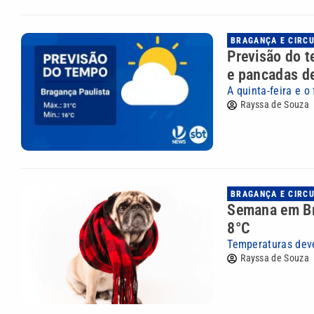
BRAGANÇA E CIRC
Previsão do t
e pancadas d
A quinta-feira e 
Rayssa de Souza
BRAGANÇA E CIRC
Semana em Br
8°C
Temperaturas deve
Rayssa de Souza