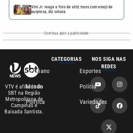
Vini Jr. reage a foto de atriz trans com emoji de
surpresa, diz coluna
Continua após a publicidade
CATEGORIAS
NOS SIGA NAS
REDES
Cotidiano
Esportes
Mundo
Polícia
VTV é afiliada do
SBT na Região
Metropolitana de
Política
Variedades
Campinas e
Baixada Santista.