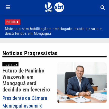
POLÍCIA
Motorista sem habilitação e embriagado invade pizzaria e
D
deixa feridos em Mongaguá
a
Notícias Progressistas
POLÍTICA
Futuro de Paulinho
Wiazowski em
Mongaguá será
decidido em fevereiro
Presidente da Câmara
Municipal assumirá