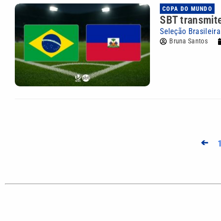
COPA DO MUNDO
SBT transmite
Seleção Brasileir
Bruna Santos
➔