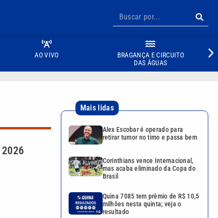
AO VIVO
BRAGANÇA E CIRCUITO
DAS ÁGUAS
Mais lidas
Alex Escobar é operado para
retirar tumor no timo e passa bem
a 2026
Corinthians vence Internacional,
mas acaba eliminado da Copa do
Brasil
Quina 7085 tem prêmio de R$ 10,5
milhões nesta quinta; veja o
resultado