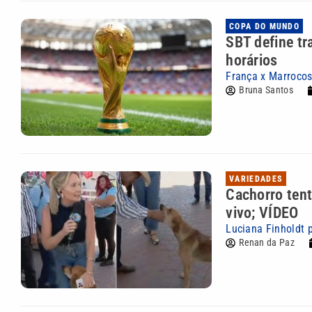
COPA DO MUNDO
SBT define tr
horários
França x Marrocos
Bruna Santos
VARIEDADES
Cachorro tent
vivo; VÍDEO
Luciana Finholdt 
Renan da Paz