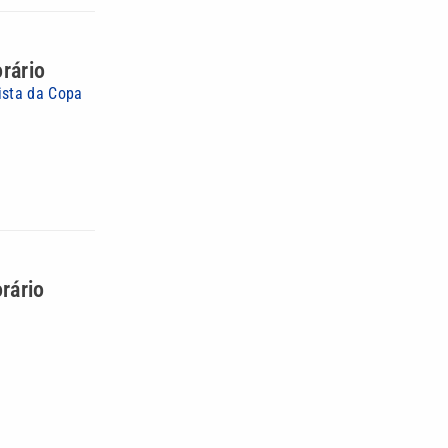
orário
ista da Copa
rário