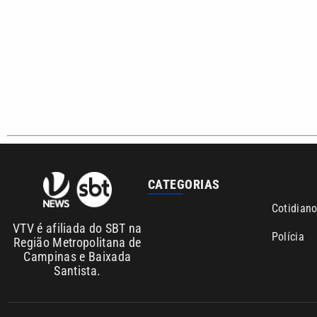
CATEGORIAS
Cotidian
VTV é afiliada do SBT na
Polícia
Região Metropolitana de
Campinas e Baixada
Santista.
Sobre nós
Anuncie agora com a emissora VTV SBT
Área de co
Copyright © 2026. Todos os direitos reservados | Empresa de Comunicaç