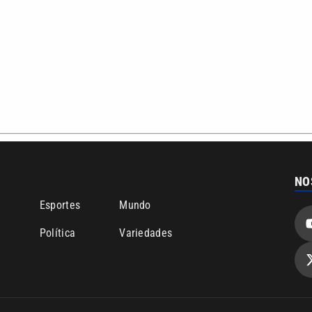
NO
o
Esportes
Mundo
Política
Variedades
bertura que a VTV SBT acompanha:
Entre em contato com a VTV News
ão PRM Ltda – CNPJ: 01.773.119.0001-60
Política de privacidade