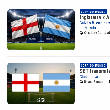
COPA DO MUNDO
Inglaterra x 
Galvão Bueno narr
do Mundo.
Cristiane Campari
COPA DO MUNDO
SBT transmite
Clássico vale uma
Bruna Santos