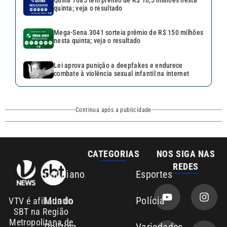
Quina 7085 tem prêmio de R$ 10,5 milhões nesta
quinta; veja o resultado
Mega-Sena 3041 sorteia prêmio de R$ 150 milhões
nesta quinta; veja o resultado
Lei aprova punição a deepfakes e endurece
combate à violência sexual infantil na internet
Continua após a publicidade
CATEGORIAS
NOS SIGA NAS
REDES
Cotidiano
Esportes
Mundo
Polícia
VTV é afiliada do
SBT na Região
Metropolitana de