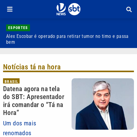
ESPORTES
Alex Escobar é operado para retirar tumor no timo e passa
C
bem
C
Notícias tá na hora
BRASIL
Datena agora na tela
do SBT: Apresentador
irá comandar o “Tá na
Hora”
Um dos mais
renomados