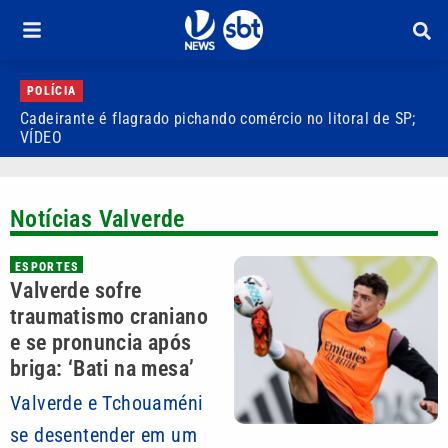
POLÍCIA
Cadeirante é flagrado pichando comércio no litoral de SP;
P
VÍDEO
S
Notícias Valverde
ESPORTES
Valverde sofre
traumatismo craniano
e se pronuncia após
briga: ‘Bati na mesa’
Valverde e Tchouaméni
se desentender em um