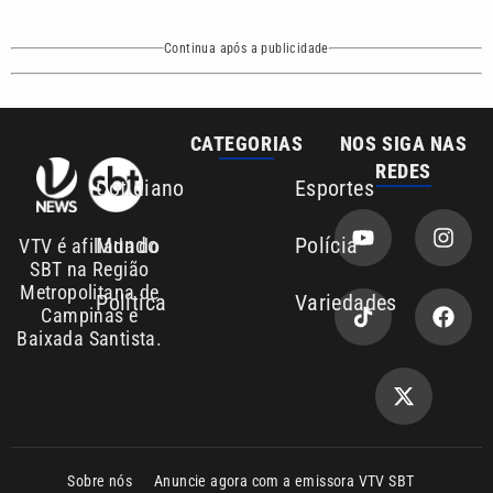
Continua após a publicidade
CATEGORIAS
NOS SIGA NAS
REDES
Cotidiano
Esportes
Mundo
Polícia
VTV é afiliada do
SBT na Região
Metropolitana de
Política
Variedades
Campinas e
Baixada Santista.
Sobre nós
Anuncie agora com a emissora VTV SBT