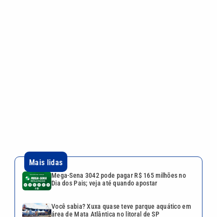
Mais lidas
Mega-Sena 3042 pode pagar R$ 165 milhões no
Dia dos Pais; veja até quando apostar
Você sabia? Xuxa quase teve parque aquático em
área de Mata Atlântica no litoral de SP
Shopping Parque Dom Pedro estreia experiência
imersiva ‘O Código Troll’
Bryan Johnson: milionário de 48 anos usa plasma
do próprio filho em busca da ‘juventude eterna’
Jair Renan usa nome do pai na urna, declara R$
187 mil em bens e não informa orientação sexual
Continua após a publicidade