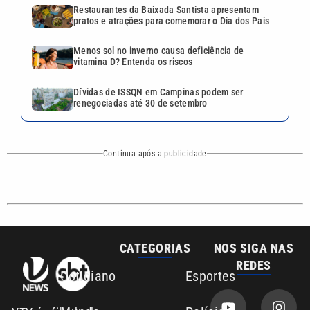
CATEGORIAS
NOS SIGA NAS
REDES
Cotidiano
Esportes
Mundo
Polícia
VTV é afiliada do
SBT na Região
Metropolitana de
Política
Variedades
Campinas e
Baixada Santista.
Sobre nós
Anuncie agora com a emissora VTV SBT
Área de cobertura que a VTV SBT acompanha:
Entre em contato com a VTV News