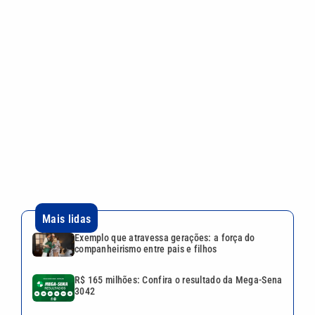
Mais lidas
Exemplo que atravessa gerações: a força do
companheirismo entre pais e filhos
R$ 165 milhões: Confira o resultado da Mega-Sena
3042
Restaurantes da Baixada Santista apresentam
pratos e atrações para comemorar o Dia dos Pais
Menos sol no inverno causa deficiência de
vitamina D? Entenda os riscos
Dívidas de ISSQN em Campinas podem ser
renegociadas até 30 de setembro
Continua após a publicidade