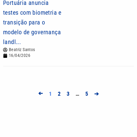
Portuária anuncia
testes com biometria e
transição para o
modelo de governança
landl...
Beatriz Santos
16/04/2026
➔
1
2
3
…
5
➔
Mais lidas
Indaiatuba ganha três estações de hidratação no