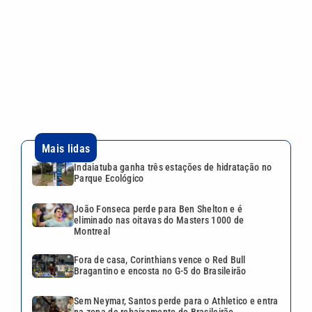
Parque Ecológico
João Fonseca perde para Ben Shelton e é
eliminado nas oitavas do Masters 1000 de
Montreal
Fora de casa, Corinthians vence o Red Bull
Bragantino e encosta no G-5 do Brasileirão
Sem Neymar, Santos perde para o Athletico e entra
na zona de rebaixamento do Brasileirão
Ex-marido de Maria da Penha é preso após dar
entrevista sobre tentativa de feminicídio
Continua após a publicidade
CATEGORIAS
NOS SIGA NAS
REDES