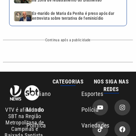
Cotidiano
Esportes
Mundo
Polícia
VTV é afiliada do
SBT na Região
Metropolitana de
Política
Variedades
Campinas e
Baixada Santista.
Sobre nós
Anuncie agora com a emissora VTV SBT
Área de cobertura que a VTV SBT acompanha:
Entre em contato com a VTV News
Copyright © 2026. Todos os direitos
Política de privacidade
reservados | Empresa de Comunicação PRM