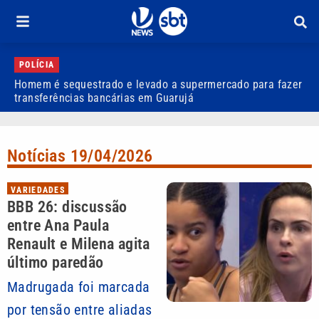
POLÍCIA
Homem é sequestrado e levado a supermercado para fazer
H
transferências bancárias em Guarujá
B
Notícias 19/04/2026
VARIEDADES
BBB 26: discussão
entre Ana Paula
Renault e Milena agita
último paredão
Madrugada foi marcada
por tensão entre aliadas