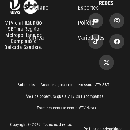
Mundo
Polícia
VTV é afiliada do
SBT na Região
Metropolitana de
Política
Variedades
Campinas e
Baixada Santista.
Sobre nós
Anuncie agora com a emissora VTV SBT
Área de cobertura que a VTV SBT acompanha:
Entre em contato com a VTV News
Copyright © 2026. Todos os direitos
Política de privacidade
reservados | Empresa de Comunicação PRM
Ltda – CNPJ: 01.773.119.0001-60