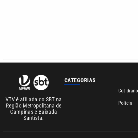
CATEGORIAS
Cotidian
VTV é afiliada do SBT na
Polícia
Região Metropolitana de
Campinas e Baixada
Santista.
Sobre nós
Anuncie agora com a emissora VTV SBT
Ár
Copyright © 2026. Todos os direitos reservados | Empresa de 