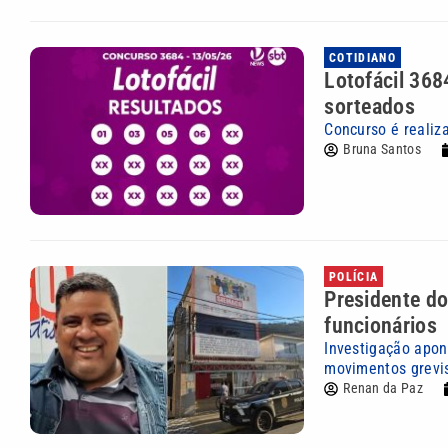
COTIDIANO
Lotofácil 368
sorteados
Concurso é realiz
Bruna Santos
POLÍCIA
Presidente do
funcionários
Investigação apon
movimentos grevi
Renan da Paz