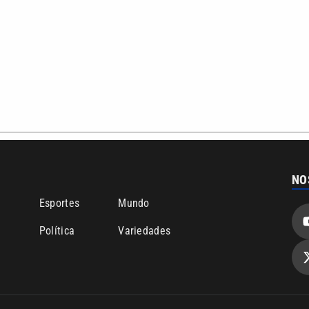
NO
o
Esportes
Mundo
Política
Variedades
ea de cobertura que a VTV SBT acompanha:
Entre em contat
Comunicação PRM Ltda – CNPJ: 01.773.119.0001-60
Política de priv