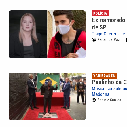
POLÍCIA
Ex-namorado d
de SP
Tiago Cheregatte 
Renan da Paz
VARIEDADES
Paulinho da C
Músico consolidou
Madonna
Beatriz Santos