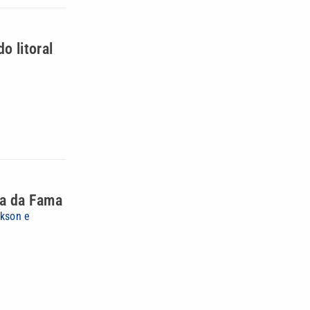
o litoral
ada da Fama
ckson e