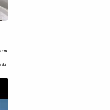
o em
o da