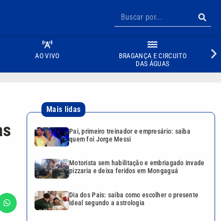
AO VIVO
BRAGANÇA E CIRCUITO
DAS ÁGUAS
Mais lidas
as
Pai, primeiro treinador e empresário: saiba
quem foi Jorge Messi
Motorista sem habilitação e embriagado invade
pizzaria e deixa feridos em Mongaguá
Dia dos Pais: saiba como escolher o presente
ideal segundo a astrologia