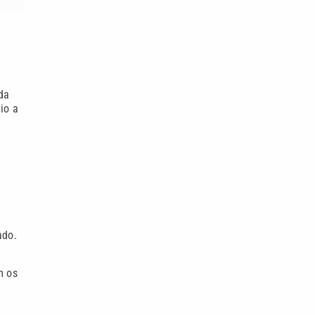
da
io a
ado.
m os