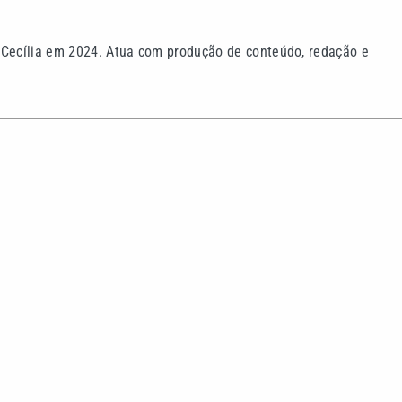
omove encontro no
Você sabia? Xuxa quase t
e desafios da hotelaria
aquático em área de Mata 
litoral de SP
Continua após a publicidade