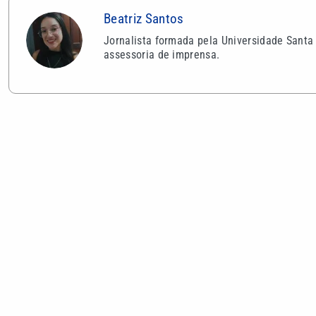
VEJA TAMBÉM
Motorista sem habilitação e
ABIH-SP pr
embriagado invade pizzaria e deixa
Guarujá sobr
feridos em Mongaguá