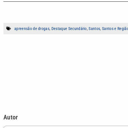
apreensão de drogas
,
Destaque Secundário
,
Santos
,
Santos e Regiã
Autor
Beatriz Santos
Jornalista formada pela Universidade Santa
assessoria de imprensa.