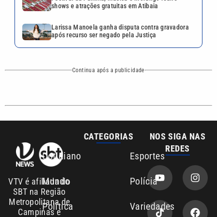
REDES
Cotidiano
Esportes
Mundo
Polícia
VTV é afiliada do
SBT na Região
Metropolitana de
Política
Variedades
Campinas e
Baixada Santista.
Sobre nós
Anuncie agora com a emissora VTV SBT
Área de cobertura que a VTV SBT acompanha:
Entre em contato com a VTV News
Copyright © 2026. Todos os direitos
Política de privacidade