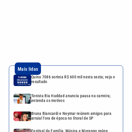
Quina 7086 sorteia R$ 600 mil nesta sexta; veja o
resultado
Tenista Bia Haddad anuncia pausa na carreira;
entenda os motivos
Bruna Biancardi e Neymar reúnem amigos para
arraial fora de época no litoral de SP
Festival da Família, Música e Morango reúne
shows e atrações gratuitas em Atibaia
Larissa Manoela ganha disputa contra gravadora
após recurso ser negado pela Justiça
Continua após a publicidade
CATEGORIAS
NOS SIGA NAS