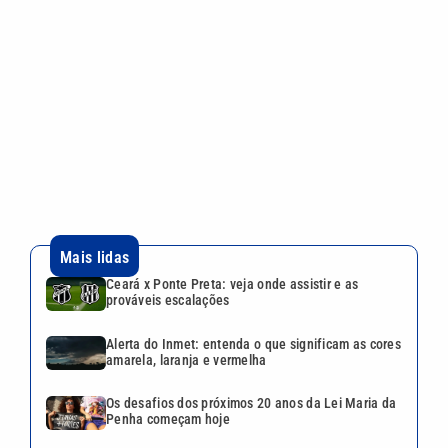
Mais lidas
Ceará x Ponte Preta: veja onde assistir e as
prováveis escalações
Alerta do Inmet: entenda o que significam as cores
amarela, laranja e vermelha
Os desafios dos próximos 20 anos da Lei Maria da
Penha começam hoje
Homem CAC segue preso após atirar contra
motorista em Campinas
Alerta de tempestades provoca suspensão de
aulas em três cidades da Baixada Santista
VEJA TAMBÉM