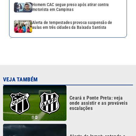
Ceará x Ponte Preta: veja
onde assistir e as prováveis
escalações
Alerta do Inmet: entenda o
que significam as cores
amarela, laranja e vermelha
Os desafios dos próximos 20
anos da Lei Maria da Penha
começam hoje
Homem CAC segue preso
após atirar contra motorista
em Campinas