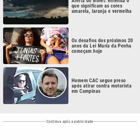
Continua após a publicidade
CATEGORIAS
NOS SIGA NAS
REDES
Cotidiano
Esportes
Mundo
Polícia
VTV é afiliada do
SBT na Região
Metropolitana de
Política
Variedades
Campinas e
Baixada Santista.