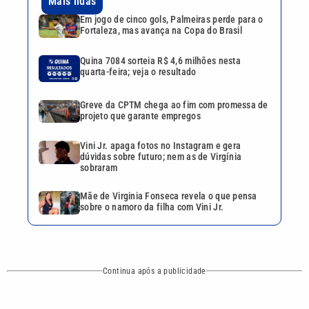
Mãe de Virginia Fonseca revela o que pensa
sobre o namoro da filha com Vini Jr.
Continua após a publicidade
CATEGORIAS
NOS SIGA NAS
REDES
Cotidiano
Esportes
Mundo
Polícia
VTV é afiliada do
SBT na Região
Metropolitana de
Política
Variedades
Campinas e