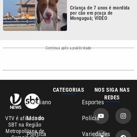
Mongaguá; VÍDEO
Continua após a publicidade
CATEGORIAS
NOS SIGA NAS
REDES
Cotidiano
Esportes
Mundo
Polícia
VTV é afiliada do
SBT na Região
Metropolitana de
Política
Variedades
Campinas e
Baixada Santista.