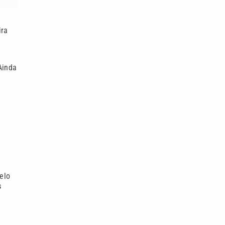
ira
Ainda
elo
s