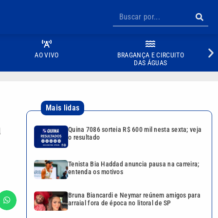
AO VIVO
BRAGANÇA E CIRCUITO
DAS ÁGUAS
Mais lidas
a
Quina 7086 sorteia R$ 600 mil nesta sexta; veja
o resultado
Tenista Bia Haddad anuncia pausa na carreira;
entenda os motivos
Bruna Biancardi e Neymar reúnem amigos para
arraial fora de época no litoral de SP