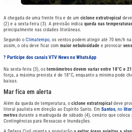
A chegada de uma frente fria e de um
ciclone extratropical
dev
(2) e a sexta-feira (3). A previsão indica
queda nas temperaturas
principalmente nas cidades litorâneas.
Segundo o
Climatempo
, os ventos podem atingir até 70 km/h n
assim, o céu deve ficar com
maior nebulosidade
e provocar
sens
? Participe dos canais VTV News no WhatsApp
Na sexta-feira (3), os
termômetros devem variar entre 18°C e 21
força, a máxima prevista é de 18°C, enquanto a mínima pode c
baixas.
Mar fica em alerta
Além da queda de temperatura, o
ciclone extratropical
deve pro
litoral paulista em direção ao Espírito Santo. Em
Santos
, no
lito
metros
durante a madrugada de sábado (4), cenário que coloca
Contingências para Ressacas e Inundações.
A Defesa Civil orienta a população
a evitar áreas sujeitas a al