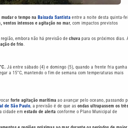
e
mudar o tempo na
Baixada Santista
entre a noite desta quinta-fe
, ventos intensos e agitação no mar
, com impactos previstos
a região, embora não há previsão de
chuva
para os próximos dias. 
ação de frio
.
°C.
Já entre sábado (4) e domingo (5), quando a frente fria ganha
hegar a 15°C, mantendo o fim de semana com temperaturas mais
vocar
forte agitação marítima
ao avançar pelo oceano, passando p
ral de São Paulo
, a previsão é de que as
ondas ultrapassem os trê
 a cidade em
estado de alerta
conforme o Plano Municipal de
agamentos e regiões próximas ao mar durante os períodos de maior