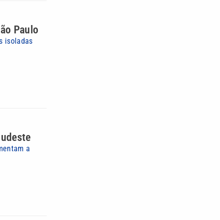
São Paulo
s isoladas
Sudeste
umentam a