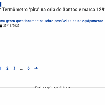
A
? Termômetro ‘pira’ na orla de Santos e marca 12
ema gerou questionamentos sobre possível falha no equipamento
25/11/2025
1
2
3
…
6
➔
Continua após a publicidade