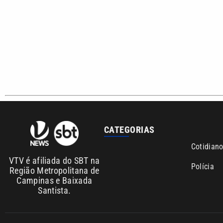
CATEGORIAS
Cotidian
VTV é afiliada do SBT na
Polícia
Região Metropolitana de
Campinas e Baixada
Santista.
Sobre nós
Anuncie agora com a emissora VTV SBT
Área de co
Copyright © 2026. Todos os direitos reservados | Empresa de Comunicaç