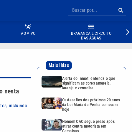
AO VIVO
BRAGANÇA E CIRCUITO
DAS ÁGUAS
Mais lidas
Alerta do Inmet: entenda o que
significam as cores amarela,
laranja e vermelha
o nesta
Os desafios dos próximos 20 anos
da Lei Maria da Penha começam
os, incluindo
hoje
Homem CAC segue preso após
atirar contra motorista em
Campinas