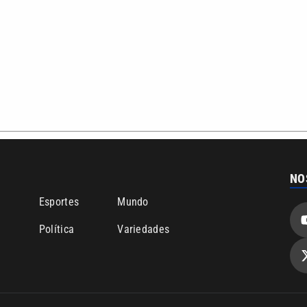
NO
o
Esportes
Mundo
Política
Variedades
bertura que a VTV SBT acompanha:
Entre em contato com a VTV News
ão PRM Ltda – CNPJ: 01.773.119.0001-60
Política de privacidade