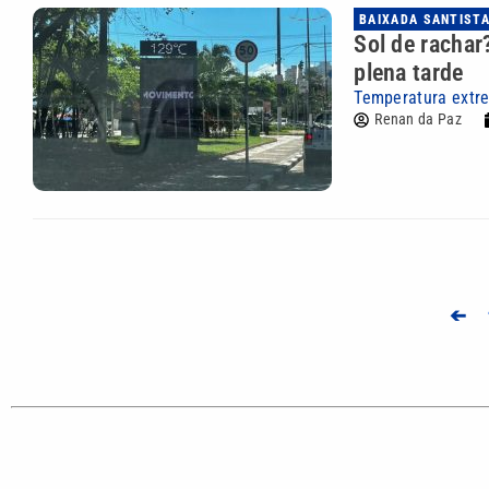
BAIXADA SANTIST
Sol de rachar
plena tarde
Temperatura extr
Renan da Paz
➔