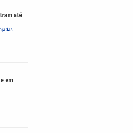
tram até
rajadas
te em