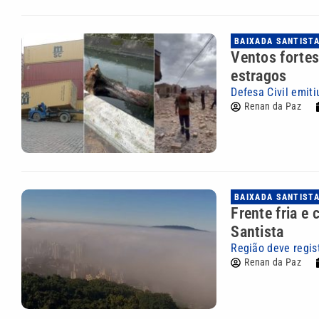
BAIXADA SANTIST
Ventos fortes
estragos
Defesa Civil emiti
Renan da Paz
BAIXADA SANTIST
Frente fria e
Santista
Região deve regis
Renan da Paz