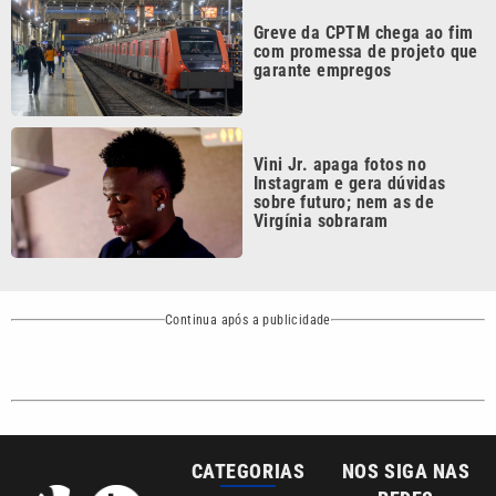
garante empregos
Vini Jr. apaga fotos no
Instagram e gera dúvidas
sobre futuro; nem as de
Virgínia sobraram
Continua após a publicidade
CATEGORIAS
NOS SIGA NAS
REDES
Cotidiano
Esportes
Mundo
Polícia
VTV é afiliada do
SBT na Região