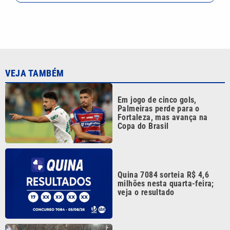
VEJA TAMBÉM
Em jogo de cinco gols,
Palmeiras perde para o
Fortaleza, mas avança na
Copa do Brasil
Quina 7084 sorteia R$ 4,6
milhões nesta quarta-feira;
veja o resultado
Greve da CPTM chega ao fim
com promessa de projeto que