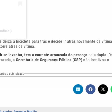
ficial)
 deixa a bicicleta para trás e decide ir atrás novamente da vítima
rre atrás da vítima.
ir se levantar, tem a corrente arrancada do pescoço
pela dupla. D
ocurada, a
Secretaria de Segurança Pública (SSP)
não localizou o
após a publicidade
já
,
roubo
,
Santos e Região