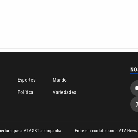
o
Esportes
Mundo
Política
Variedades
bertura que a VTV SBT acompanha:
Entre em contato com a VTV News
ão PRM Ltda – CNPJ: 01.773.119.0001-60
Política de privacidade