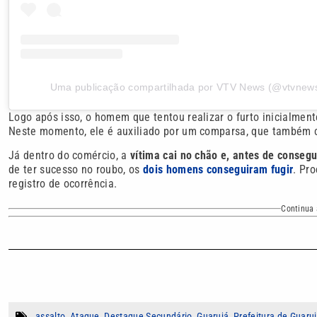
Uma publicação compartilhada por VTV News (@vtvnewso
Logo após isso, o homem que tentou realizar o furto inicialmente
Neste momento, ele é auxiliado por um comparsa, que também co
Já dentro do comércio, a
vítima cai no chão e, antes de consegu
de ter sucesso no roubo, os
dois homens conseguiram fugir
. Pr
registro de ocorrência.
Continua 
assalto
,
Ataque
,
Destaque Secundário
,
Guarujá
,
Prefeitura de Guaru