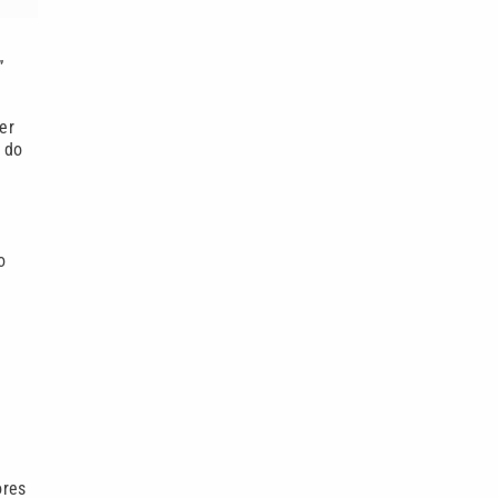
”
er
 do
o
ores