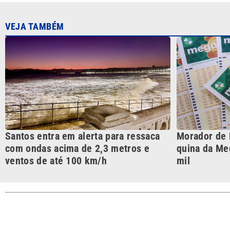
Santos entra em alerta para ressaca
Morador de 
com ondas acima de 2,3 metros e
quina da Me
ventos de até 100 km/h
mil
CATEGORIAS
Cotidian
VTV é afiliada do SBT na
Polícia
Região Metropolitana de
Campinas e Baixada
Santista.
Sobre nós
Anuncie agora com a emissora VTV SBT
Área de co