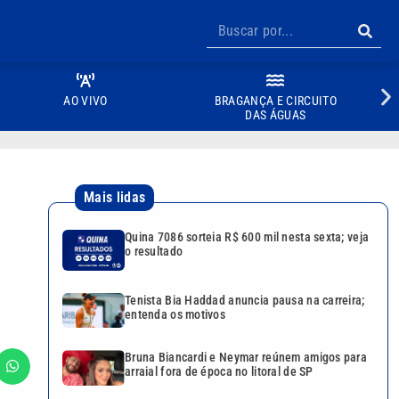
AO VIVO
BRAGANÇA E CIRCUITO
DAS ÁGUAS
Mais lidas
Quina 7086 sorteia R$ 600 mil nesta sexta; veja
o resultado
Tenista Bia Haddad anuncia pausa na carreira;
entenda os motivos
Bruna Biancardi e Neymar reúnem amigos para
arraial fora de época no litoral de SP