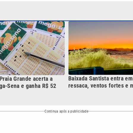
Baixada Santista entra em
Praia Grande acerta a
ressaca, ventos fortes e 
ga-Sena e ganha R$ 52
Continua após a publicidade
NO
o
Esportes
Mundo
Política
Variedades
bertura que a VTV SBT acompanha:
Entre em contato com a VTV News