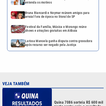
VEJA TAMBÉM
Quina 7086 sorteia R$ 600 mil
nesta sexta; veja o resultado
Tenista Bia Haddad anuncia
pausa na carreira; entenda os
motivos
Bruna Biancardi e Neymar
reúnem amigos para arraial
fora de época no litoral de SP