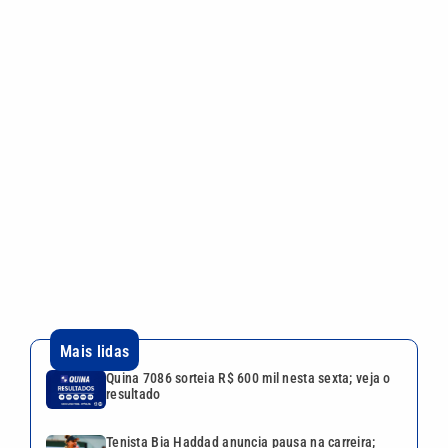
Mais lidas
Quina 7086 sorteia R$ 600 mil nesta sexta; veja o
resultado
Tenista Bia Haddad anuncia pausa na carreira;
entenda os motivos
Bruna Biancardi e Neymar reúnem amigos para
arraial fora de época no litoral de SP
Festival da Família, Música e Morango reúne
shows e atrações gratuitas em Atibaia
Larissa Manoela ganha disputa contra gravadora
após recurso ser negado pela Justiça