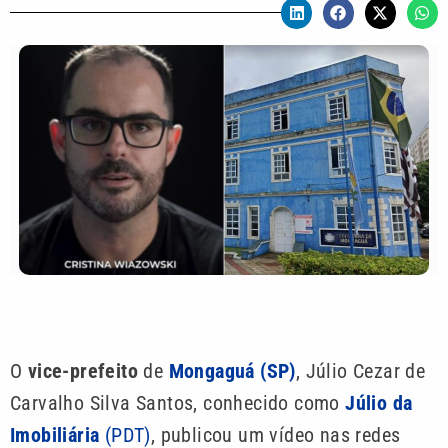
O
vice-prefeito
de
Mongaguá (SP)
, Júlio Cezar de
Carvalho Silva Santos, conhecido como
Júlio da
Imobiliária
(PDT)
, publicou um vídeo nas redes