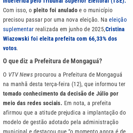
indeferida pelo Tribunal Superior Eleitoral (TSE).
Com isso, o
pleito foi anulado
e o município
precisou passar por uma nova eleição. Na
eleição
suplementar
realizada em junho de 2025,
Cristina
Wiazowski foi eleita prefeita com 66,33% dos
votos
.
O que diz a Prefeitura de Mongaguá?
O
VTV News
procurou a Prefeitura de Mongaguá
na manhã desta terça-feira (12), que informou ter
tomado conhecimento da decisão de Júlio por
meio das redes sociais.
Em nota, a prefeita
afirmou que a atitude prejudica a implantação do
modelo de gestão adotado pela administração
municipal e destacou que “o momento agora é de