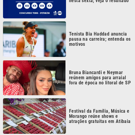
Festival da Família, Música e
Morango reúne shows e
atrações gratuitas em Atibaia
Continua após a publicidade
CATEGORIAS
NOS SIGA NAS
REDES
Cotidiano
Esportes
Mundo
Polícia
VTV é afiliada do
SBT na Região
Metropolitana de
Política
Variedades
Campinas e